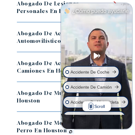
Abogado De Lesiones
Personales En Houston
¿Cómo puedo ayudarle
Abogado De Accidentes
Automovilísticos En Houston
Abogado De Accidentes De
Camiones En Houston
Accidente De Coche
Accidente De Camión
Abogado De Muerte Injusta En
Houston
Accidente De Motocicleta
Scroll
Muerte Por Negligencia
Abogado De Mordeduras De
Perro En Houston
Lesión En El Lugar De