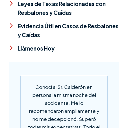
Leyes de Texas Relacionadas con
Resbalones y Caídas
Evidencia Útil en Casos de Resbalones
y Caídas
Llámenos Hoy
Conocí al Sr. Calderón en
No b
persona la misma noche del
el 
accidente. Me lo
un 
recomendaron ampliamente y
el
no me decepcionó. Superó
pr
todas mis expectativas. Todo el
T