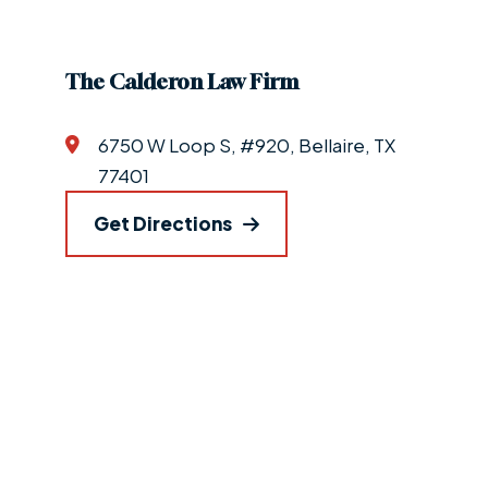
The Calderon Law Firm
6750 W Loop S, #920, Bellaire, TX
77401
Get Directions