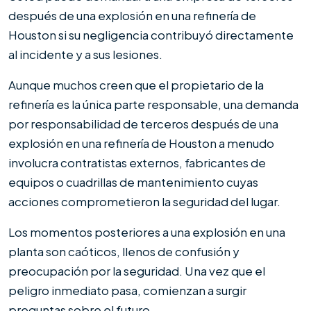
demandar
después de una explosión en una refinería de
a
Houston si su negligencia contribuyó directamente
una
al incidente y a sus lesiones.
empresa
Aunque muchos creen que el propietario de la
de
refinería es la única parte responsable, una demanda
terceros
por responsabilidad de terceros después de una
después
explosión en una refinería de Houston a menudo
de
involucra contratistas externos, fabricantes de
una
equipos o cuadrillas de mantenimiento cuyas
explosión
acciones comprometieron la seguridad del lugar.
en
una
Los momentos posteriores a una explosión en una
refinería
planta son caóticos, llenos de confusión y
de
preocupación por la seguridad. Una vez que el
Houston?
peligro inmediato pasa, comienzan a surgir
preguntas sobre el futuro.