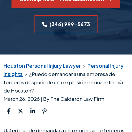
(346) 999-5673
Houston Personal Injury Lawyer
>
Personal Injury
Insights
>
¿Puedo demandar a una empresa de
terceros después de una explosión en una refinería
de Houston?
March 26, 2026
| By
The Calderon Law Firm
¿Puedo
Usted puede demandar a una empresa de terceros