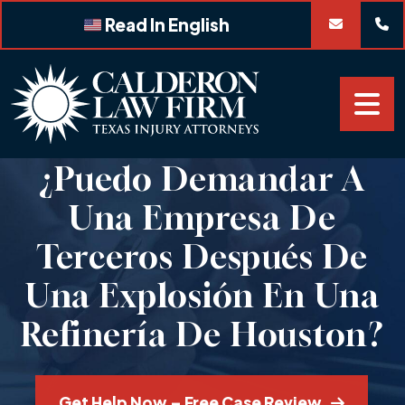
Skip
Read In English
to
content
¿Puedo Demandar A
Una Empresa De
Terceros Después De
Una Explosión En Una
Refinería De Houston?
Get Help Now – Free Case Review