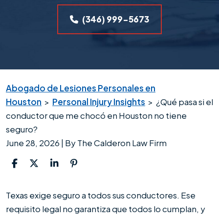
(346) 999-5673
Abogado de Lesiones Personales en
Houston
>
Personal Injury Insights
>
¿Qué pasa si el
conductor que me chocó en Houston no tiene
seguro?
June 28, 2026
| By
The Calderon Law Firm
¿Qué
Texas exige seguro a todos sus conductores. Ese
pasa
requisito legal no garantiza que todos lo cumplan, y