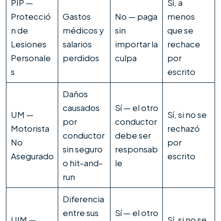
PIP —
Sí, a
Protecció
Gastos
No — paga
menos
n de
médicos y
sin
que se
Lesiones
salarios
importar la
rechace
Personale
perdidos
culpa
por
s
escrito
Daños
causados
Sí — el otro
UM —
Sí, si no se
por
conductor
Motorista
rechazó
conductor
debe ser
No
por
sin seguro
responsab
Asegurado
escrito
o hit-and-
le
run
Diferencia
entre sus
Sí — el otro
UIM —
Sí, si no se