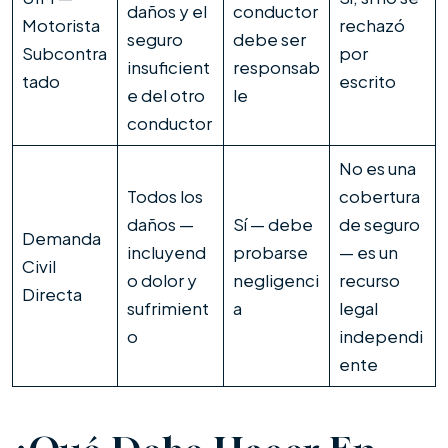
daños y el
conductor
Motorista
rechazó
seguro
debe ser
Subcontra
por
insuficient
responsab
tado
escrito
e del otro
le
conductor
No es una
Todos los
cobertura
daños —
Sí — debe
de seguro
Demanda
incluyend
probarse
— es un
Civil
o dolor y
negligenci
recurso
Directa
sufrimient
a
legal
o
independi
ente