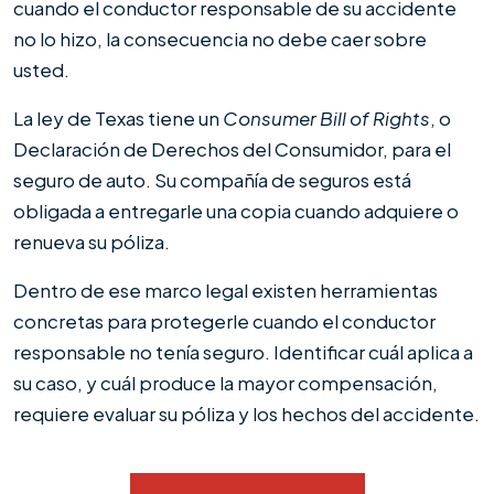
si
cuando el conductor responsable de su accidente
el
no lo hizo, la consecuencia no debe caer sobre
conductor
usted.
que
La ley de Texas tiene un
Consumer Bill of Rights
, o
me
Declaración de Derechos del Consumidor, para el
chocó
seguro de auto. Su compañía de seguros está
en
obligada a entregarle una copia cuando adquiere o
Houston
renueva su póliza.
no
tiene
Dentro de ese marco legal existen herramientas
seguro?
concretas para protegerle cuando el conductor
responsable no tenía seguro. Identificar cuál aplica a
su caso, y cuál produce la mayor compensación,
requiere evaluar su póliza y los hechos del accidente.