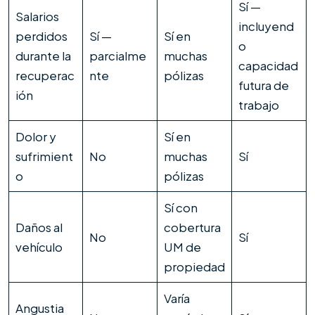
Sí —
Salarios
incluyend
perdidos
Sí —
Sí en
o
durante la
parcialme
muchas
capacidad
recuperac
nte
pólizas
futura de
ión
trabajo
Dolor y
Sí en
sufrimient
No
muchas
Sí
o
pólizas
Sí con
Daños al
cobertura
No
Sí
vehículo
UM de
propiedad
Varía
Angustia