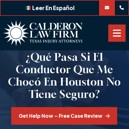
Skip
Leer En Español
to
content
¿Qué Pasa Si El
Conductor Que Me
Chocó En Houston No
Tiene Seguro?
Get Help Now – Free Case Review