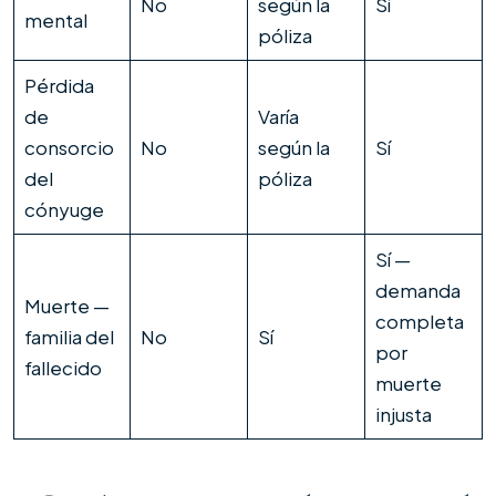
No
según la
Sí
mental
póliza
Pérdida
de
Varía
consorcio
No
según la
Sí
del
póliza
cónyuge
Sí —
demanda
Muerte —
completa
familia del
No
Sí
por
fallecido
muerte
injusta