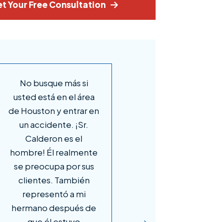
t Your Free Consultation
No tengo palabras
I was involved in a r
para agradecerle a
end collision in la
José Calderón el
April 2024, and aft
excepcional servicio
the initial shock w
que nos brindó
off, I knew I need
durante todo nuestro
legal help. I
caso. Desde el
immediately thou
principio, José y su
of The Calderon L
equipo se esforzaron
Firm, having seen t
al máximo para
work on social med
asegurar que nos
Reaching out to t