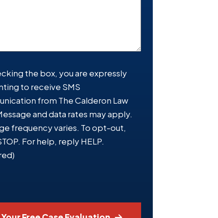
d)
cking the box, you are expressly
ting to receive SMS
nt
(Required)
nication from The Calderon Law
Message and data rates may apply.
e frequency varies. To opt-out,
STOP. For help, reply HELP.
red)
 Your Free Case Evaluation