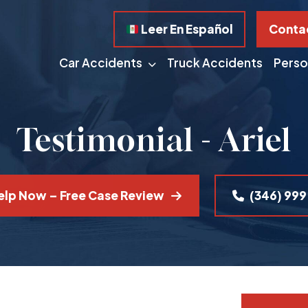
Conta
Leer En Español
Car Accidents
Truck Accidents
Person
Testimonial - Ariel
elp Now – Free Case Review
(346) 99