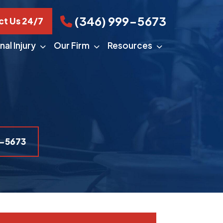
(346) 999-5673
ct Us 24/7
al Injury
Our Firm
Resources
9-5673