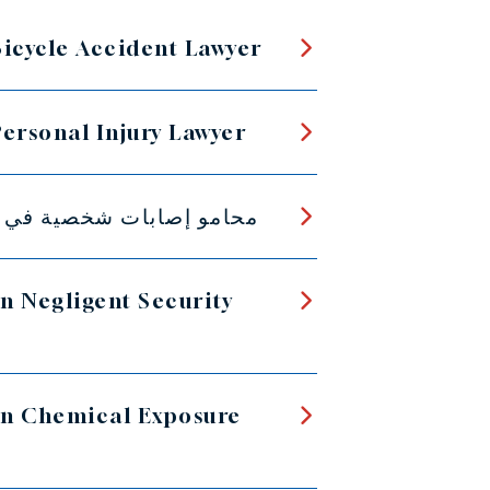
Bicycle Accident Lawyer
Personal Injury Lawyer
محامو إصابات شخصية في 
n Negligent Security
n Chemical Exposure
r