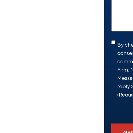
case
briefly...
(Require
SMS
By che
consen
Conse
commu
Firm. 
Messag
reply 
(Requi
Get