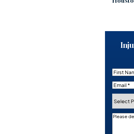
Housto
Inju
Name
First
Email
(Re
Select
Preferre
Languag
Please
describe
your