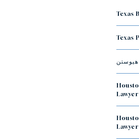
Texas 
Texas 
هيوستن
Housto
Lawyer
Housto
Lawye